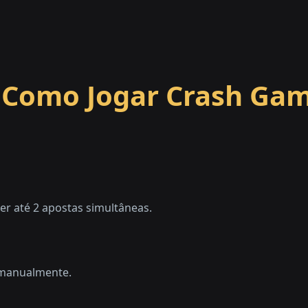
 Como Jogar Crash Ga
zer até 2 apostas simultâneas.
 manualmente.