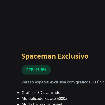
Spaceman Exclusivo
RTP: 96.5%
Versão espacial exclusiva com gráficos 3D únic
Gráficos 3D avançados
Multiplicadores até 5000x
Modo turbo disponível