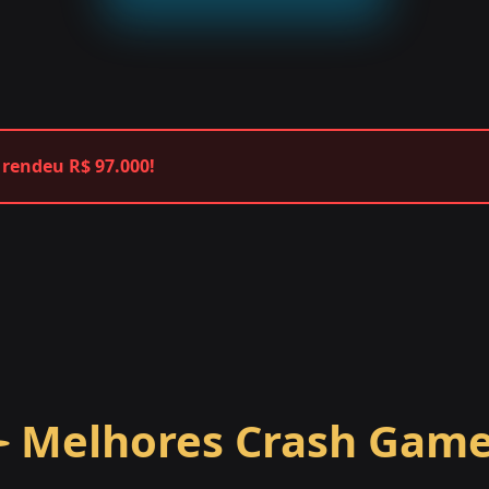
 rendeu R$ 97.000!
️ Melhores Crash Gam