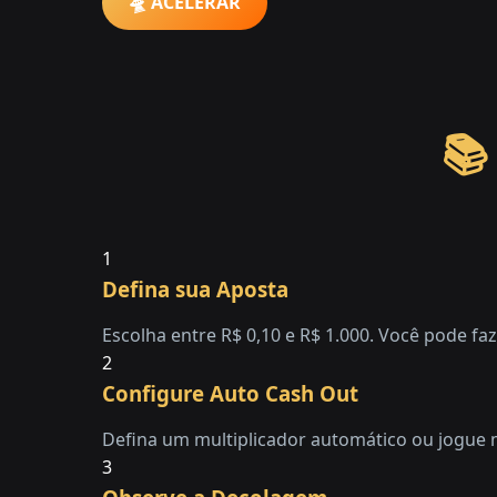
🛸 ACELERAR
📚
1
Defina sua Aposta
Escolha entre R$ 0,10 e R$ 1.000. Você pode fa
2
Configure Auto Cash Out
Defina um multiplicador automático ou jogue
3