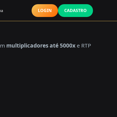
LOGIN
CADASTRO
ma
com
multiplicadores até 5000x
e RTP