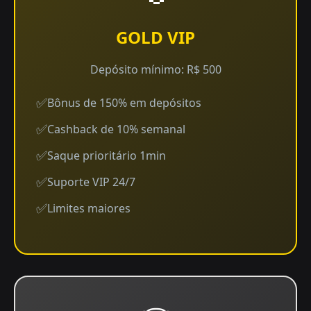
GOLD VIP
Depósito mínimo: R$ 500
Bônus de 150% em depósitos
Cashback de 10% semanal
Saque prioritário 1min
Suporte VIP 24/7
Limites maiores