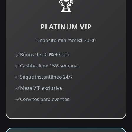
🏆
PLATINUM VIP
Depósito mínimo: R$ 2.000
Bônus de 200% + Gold
Cashback de 15% semanal
Saque instantâneo 24/7
Mesa VIP exclusiva
Convites para eventos