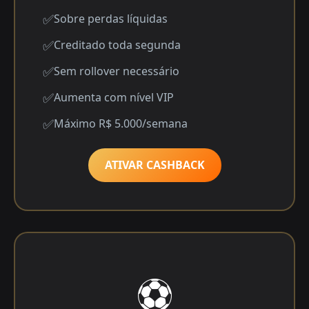
Sobre perdas líquidas
Creditado toda segunda
Sem rollover necessário
Aumenta com nível VIP
Máximo R$ 5.000/semana
ATIVAR CASHBACK
⚽