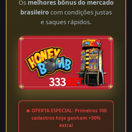
Os
melhores bônus do mercado
brasileiro
com condições justas
e saques rápidos.
🔥
OFERTA ESPECIAL:
Primeiros 100
cadastros hoje ganham +50%
extra!