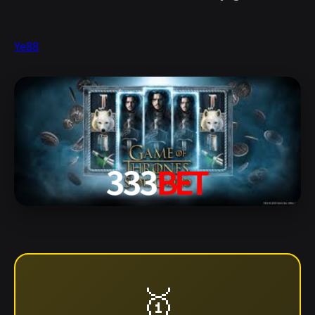
Ye88
🥇