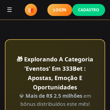
☰
LOGIN
CADASTRO
🎁 Explorando A Categoria
'Eventos' Em 333Bet :
Apostas, Emoção E
Oportunidades
💎
Mais de R$ 2.5 milhões
em
bônus distribuídos este mês!