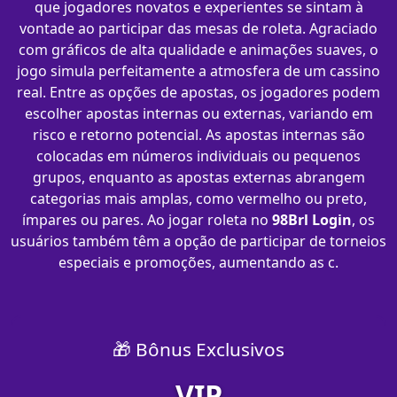
que jogadores novatos e experientes se sintam à
vontade ao participar das mesas de roleta. Agraciado
com gráficos de alta qualidade e animações suaves, o
jogo simula perfeitamente a atmosfera de um cassino
real. Entre as opções de apostas, os jogadores podem
escolher apostas internas ou externas, variando em
risco e retorno potencial. As apostas internas são
colocadas em números individuais ou pequenos
grupos, enquanto as apostas externas abrangem
categorias mais amplas, como vermelho ou preto,
ímpares ou pares. Ao jogar roleta no
98Brl Login
, os
usuários também têm a opção de participar de torneios
especiais e promoções, aumentando as c.
🎁 Bônus Exclusivos
VIP