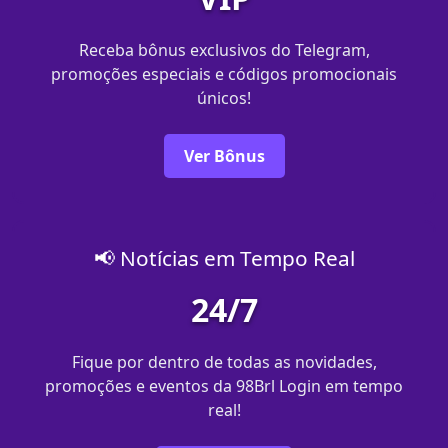
Receba bônus exclusivos do Telegram,
promoções especiais e códigos promocionais
únicos!
Ver Bônus
📢 Notícias em Tempo Real
24/7
Fique por dentro de todas as novidades,
promoções e eventos da 98Brl Login em tempo
real!