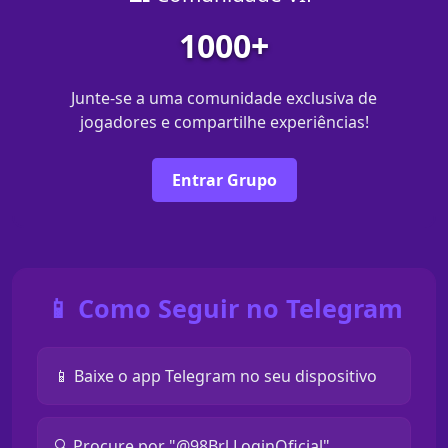
1000+
Junte-se a uma comunidade exclusiva de
jogadores e compartilhe experiências!
Entrar Grupo
📱 Como Seguir no Telegram
📱 Baixe o app Telegram no seu dispositivo
🔍 Procure por "@98Brl LoginOficial"