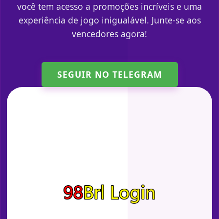
você tem acesso a promoções incríveis e uma
experiência de jogo inigualável. Junte-se aos
vencedores agora!
SEGUIR NO TELEGRAM