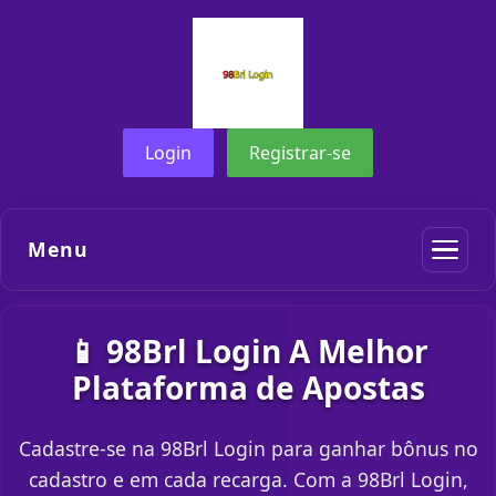
Login
Registrar-se
Menu
📱 98Brl Login A Melhor
Plataforma de Apostas
Cadastre-se na 98Brl Login para ganhar bônus no
cadastro e em cada recarga. Com a 98Brl Login,