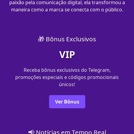
paixão pela comunicação digital, ela transformou a
maneira como a marca se conecta com o público.
🎁 Bônus Exclusivos
VIP
Receba bônus exclusivos do Telegram,
promoções especiais e códigos promocionais
únicos!
Ver Bônus
📢 Notícias em Tempo Real