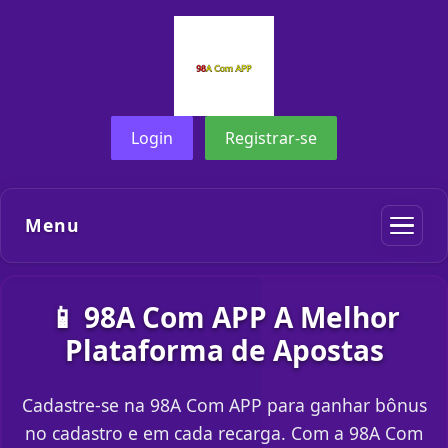
Login
Registrar-se
Menu
📱 98A Com APP A Melhor
Plataforma de Apostas
Cadastre-se na 98A Com APP para ganhar bônus
no cadastro e em cada recarga. Com a 98A Com