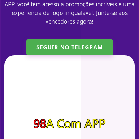
APP, você tem acesso a promoções incríveis e uma
experiência de jogo inigualável. Junte-se aos
vencedores agora!
SEGUIR NO TELEGRAM