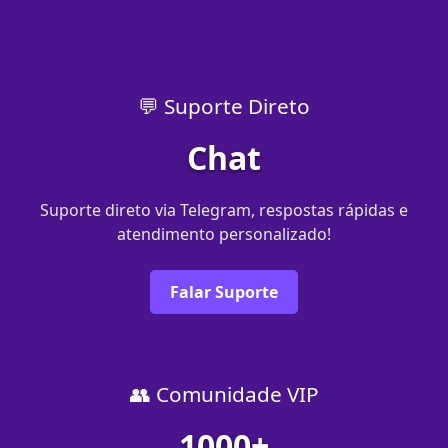
💬 Suporte Direto
Chat
Suporte direto via Telegram, respostas rápidas e
atendimento personalizado!
Falar Suporte
👥 Comunidade VIP
1000+