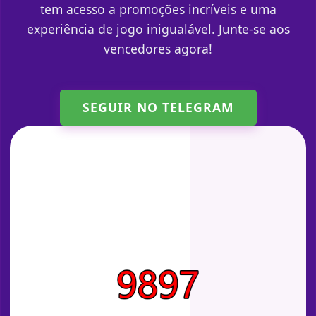
tem acesso a promoções incríveis e uma
experiência de jogo inigualável. Junte-se aos
vencedores agora!
SEGUIR NO TELEGRAM