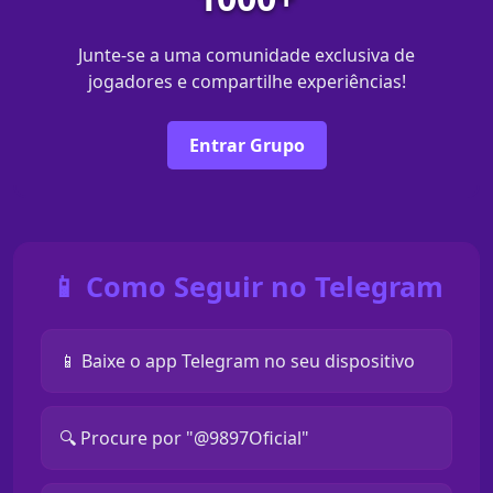
Junte-se a uma comunidade exclusiva de
jogadores e compartilhe experiências!
Entrar Grupo
📱 Como Seguir no Telegram
📱 Baixe o app Telegram no seu dispositivo
🔍 Procure por "@9897Oficial"