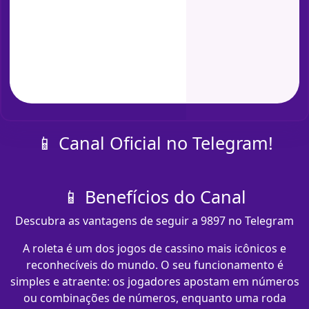
📱 Canal Oficial no Telegram!
📱 Benefícios do Canal
Descubra as vantagens de seguir a 9897 no Telegram
A roleta é um dos jogos de cassino mais icônicos e
reconhecíveis do mundo. O seu funcionamento é
simples e atraente: os jogadores apostam em números
ou combinações de números, enquanto uma roda