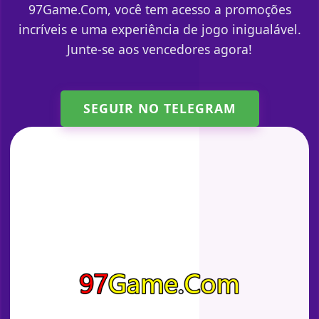
97Game.Com, você tem acesso a promoções
incríveis e uma experiência de jogo inigualável.
Junte-se aos vencedores agora!
SEGUIR NO TELEGRAM