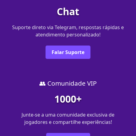
Chat
Suporte direto via Telegram, respostas rápidas e
atendimento personalizado!
Falar Suporte
👥 Comunidade VIP
1000+
Junte-se a uma comunidade exclusiva de
jogadores e compartilhe experiências!