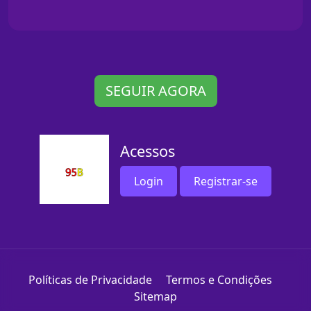
SEGUIR AGORA
Acessos
Login
Registrar-se
Políticas de Privacidade
Termos e Condições
Sitemap