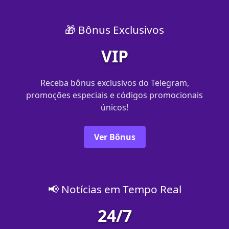
🎁 Bônus Exclusivos
VIP
Receba bônus exclusivos do Telegram,
promoções especiais e códigos promocionais
únicos!
Ver Bônus
📢 Notícias em Tempo Real
24/7