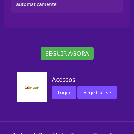
automaticamente
SEGUIR AGORA
Acessos
Login
Registrar-se