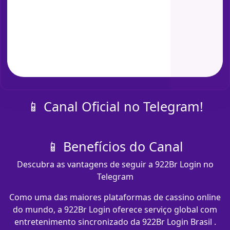
📱 Canal Oficial no Telegram!
📱 Benefícios do Canal
Descubra as vantagens de seguir a 922Br Login no
Telegram
Como uma das maiores plataformas de cassino online
do mundo, a 922Br Login oferece serviço global com
entretenimento sincronizado da 922Br Login Brasil .