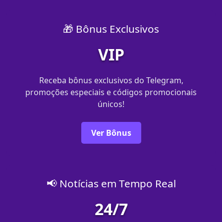
🎁 Bônus Exclusivos
VIP
Receba bônus exclusivos do Telegram,
promoções especiais e códigos promocionais
únicos!
Ver Bônus
📢 Notícias em Tempo Real
24/7