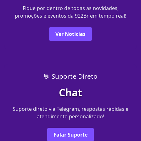
Fique por dentro de todas as novidades,
promoções e eventos da 922Br em tempo real!
Ver Notícias
💬 Suporte Direto
Chat
Suporte direto via Telegram, respostas rápidas e
atendimento personalizado!
Falar Suporte