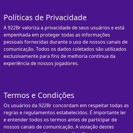
Políticas de Privacidade
A 922Br valoriza a privacidade de seus usuários e está
empenhada em proteger todas as informações
pessoais fornecidas durante o uso de nossos canais de
comunicação. Todos os dados coletados são utilizados
exclusivamente para fins de melhoria contínua da
experiência de nossos jogadores.
Termos e Condições
Os usuários da 922Br concordam em respeitar todas as
regras e regulamentos estabelecidos. É importante ler
e entender todos os termos antes de participar de
nossos canais de comunicação. A violação destes