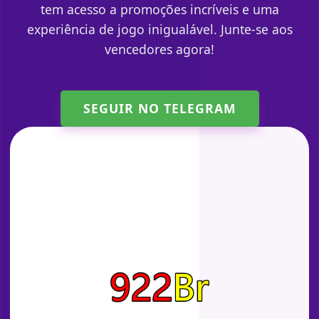
tem acesso a promoções incríveis e uma
experiência de jogo inigualável. Junte-se aos
vencedores agora!
SEGUIR NO TELEGRAM