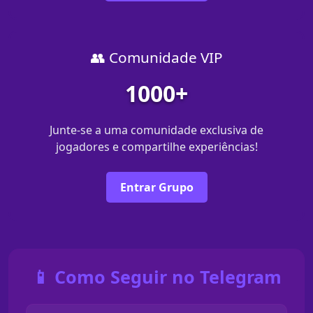
👥 Comunidade VIP
1000+
Junte-se a uma comunidade exclusiva de
jogadores e compartilhe experiências!
Entrar Grupo
📱 Como Seguir no Telegram