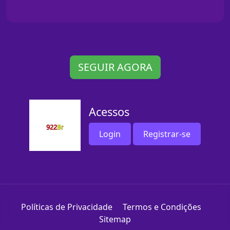
SEGUIR AGORA
Acessos
Login
Registrar-se
Políticas de Privacidade
Termos e Condições
Sitemap