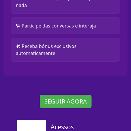
nada
💬 Participe das conversas e interaja
🎁 Receba bônus exclusivos
automaticamente
SEGUIR AGORA
Acessos