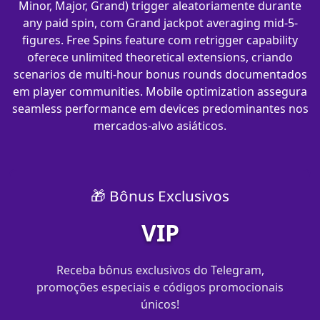
Minor, Major, Grand) trigger aleatoriamente durante
any paid spin, com Grand jackpot averaging mid-5-
figures. Free Spins feature com retrigger capability
oferece unlimited theoretical extensions, criando
scenarios de multi-hour bonus rounds documentados
em player communities. Mobile optimization assegura
seamless performance em devices predominantes nos
mercados-alvo asiáticos.
🎁 Bônus Exclusivos
VIP
Receba bônus exclusivos do Telegram,
promoções especiais e códigos promocionais
únicos!