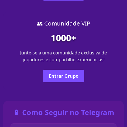
👥 Comunidade VIP
1000+
Junte-se a uma comunidade exclusiva de
jogadores e compartilhe experiências!
Entrar Grupo
📱 Como Seguir no Telegram