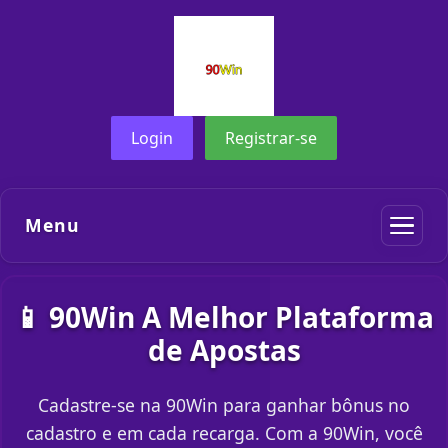
Login
Registrar-se
Menu
📱 90Win A Melhor Plataforma
de Apostas
Cadastre-se na 90Win para ganhar bônus no
cadastro e em cada recarga. Com a 90Win, você