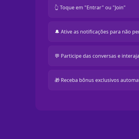
👆 Toque em "Entrar" ou "Join"
🔔 Ative as notificações para não p
💬 Participe das conversas e interaj
🎁 Receba bônus exclusivos autom