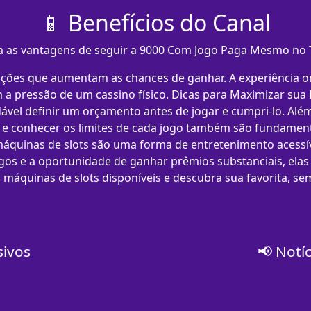
📱 Benefícios do Canal
 as vantagens de seguir a 9000 Com Jogo Paga Mesmo no
ções que aumentam as chances de ganhar. A experiência 
 pressão de um cassino físico. Dicas para Maximizar sua E
ável definir um orçamento antes de jogar e cumpri-lo. Al
 e conhecer os limites de cada jogo também são fundament
áquinas de slots são uma forma de entretenimento acessíve
gos e a oportunidade de ganhar prêmios substanciais, ela
s máquinas de slots disponíveis e descubra sua favorita, 
sivos
📢 Notí