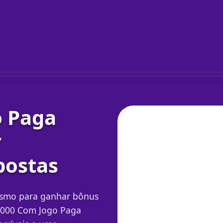
o Paga
r
postas
esmo para ganhar bônus
 9000 Com Jogo Paga