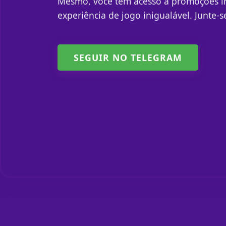
Mesmo, você tem acesso a promoções in
experiência de jogo inigualável. Junte-
SEGUIR NO TELEGRAM