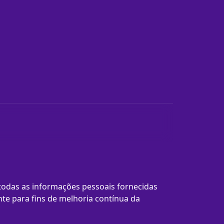
todas as informações pessoais fornecidas
te para fins de melhoria contínua da