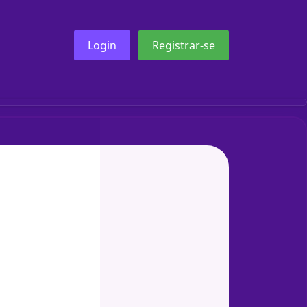
Login
Registrar-se