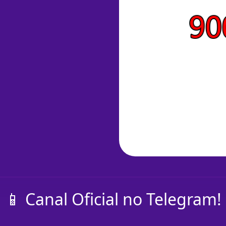
📱 Canal Oficial no Telegram!