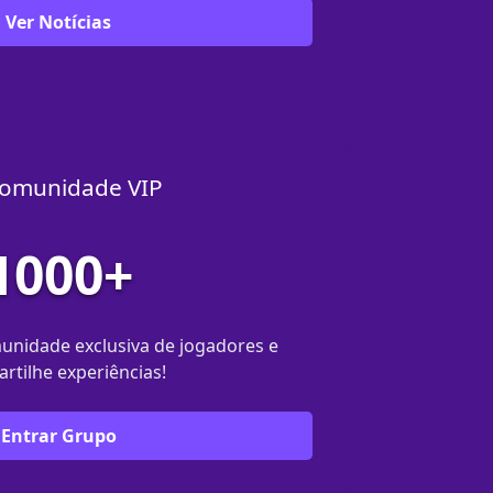
Ver Notícias
Comunidade VIP
1000+
unidade exclusiva de jogadores e
rtilhe experiências!
Entrar Grupo