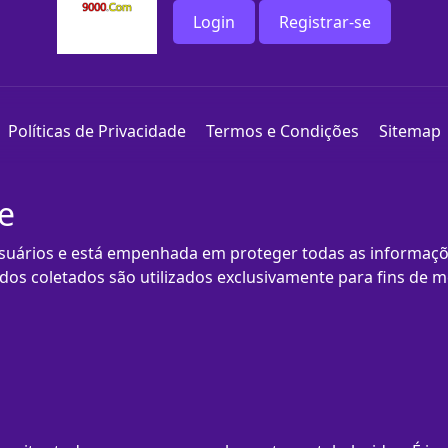
Login
Registrar-se
Políticas de Privacidade
Termos e Condições
Sitemap
de
usuários e está empenhada em proteger todas as informaçõ
os coletados são utilizados exclusivamente para fins de m