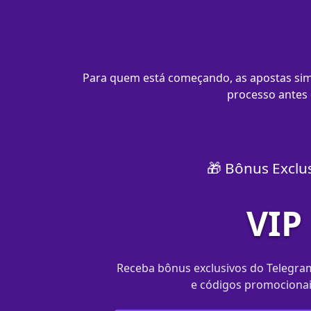
Para quem está começando, as apostas simpl
processo antes 
🎁 Bônus Exclu
VIP
Receba bônus exclusivos do Telegra
e códigos promocionai