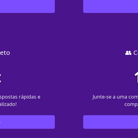
reto
👥 
t
espostas rápidas e
Junte-se a uma com
lizado!
compa
e