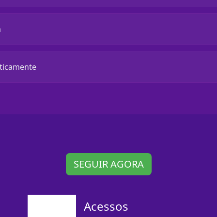
a
aticamente
SEGUIR AGORA
Acessos