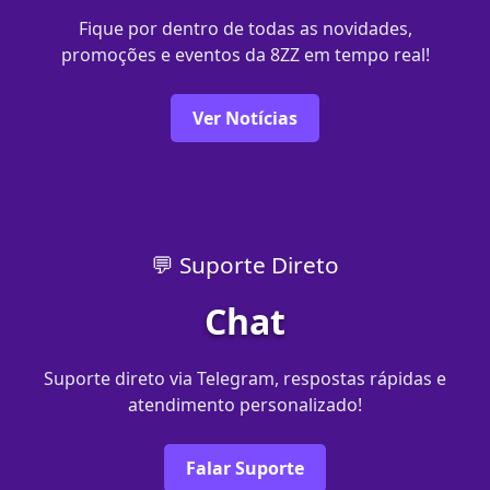
Fique por dentro de todas as novidades,
promoções e eventos da 8ZZ em tempo real!
Ver Notícias
💬 Suporte Direto
Chat
Suporte direto via Telegram, respostas rápidas e
atendimento personalizado!
Falar Suporte