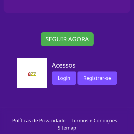
SEGUIR AGORA
Acessos
Login
Registrar-se
Políticas de Privacidade
Termos e Condições
Sitemap