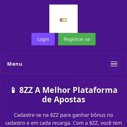
Login
Registrar-se
Menu
📱 8ZZ A Melhor Plataforma
de Apostas
Cadastre-se na 8ZZ para ganhar bônus no
cadastro e em cada recarga. Com a 8ZZ, você tem