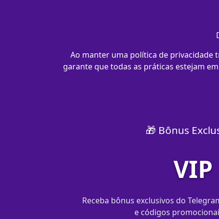
Ao manter uma política de privacidade 
garante que todas as práticas estejam em
🎁 Bônus Exclu
VIP
Receba bônus exclusivos do Telegra
e códigos promocionai