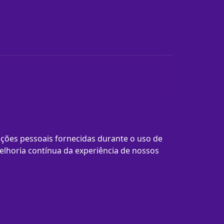
ações pessoais fornecidas durante o uso de
elhoria contínua da experiência de nossos