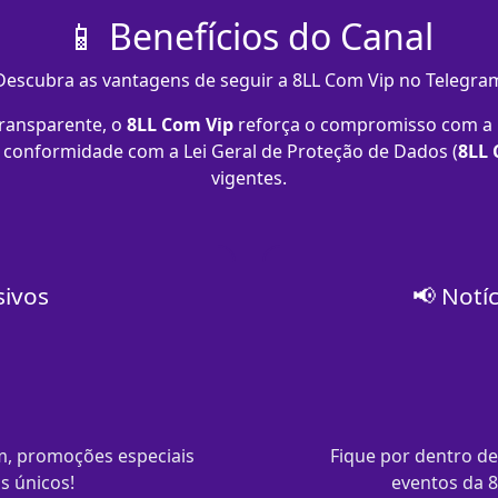
📱 Benefícios do Canal
Descubra as vantagens de seguir a 8LL Com Vip no Telegra
transparente, o
8LL Com Vip
reforça o compromisso com a 
 conformidade com a Lei Geral de Proteção de Dados (
8LL 
vigentes.
sivos
📢 Notí
m, promoções especiais
Fique por dentro d
s únicos!
eventos da 