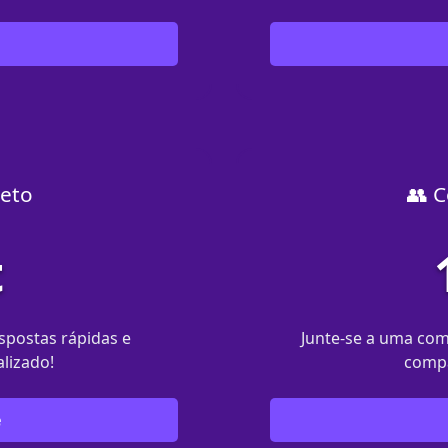
reto
👥 
t
espostas rápidas e
Junte-se a uma com
lizado!
compa
e