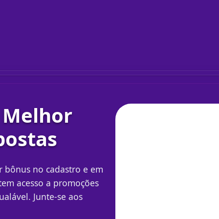
A Melhor
postas
r bônus no cadastro e em
 tem acesso a promoções
ualável. Junte-se aos