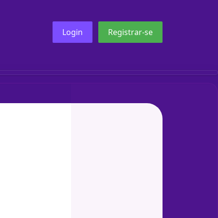
Login
Registrar-se