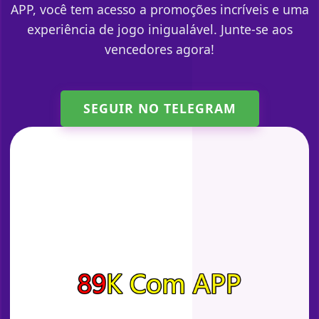
APP, você tem acesso a promoções incríveis e uma
experiência de jogo inigualável. Junte-se aos
vencedores agora!
SEGUIR NO TELEGRAM