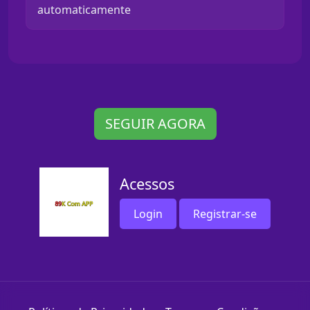
automaticamente
SEGUIR AGORA
Acessos
Login
Registrar-se