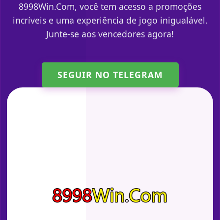
8998Win.Com, você tem acesso a promoções
incríveis e uma experiência de jogo inigualável.
Junte-se aos vencedores agora!
SEGUIR NO TELEGRAM