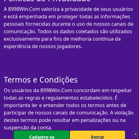
A 8998Win.Com valoriza a privacidade de seus usuários
e está empenhada em proteger todas as informações
pessoais fornecidas durante o uso de nossos canais de
comunicação. Todos os dados coletados são utilizados
exclusivamente para fins de melhoria contínua da
experiência de nossos jogadores.
Termos e Condições
Os usuários da 8998Win.Com concordam em respeitar
todas as regras e regulamentos estabelecidos. É
importante ler e entender todos os termos antes de
participar de nossos canais de comunicação. A violação
destes termos pode resultar em penalizações ou na
suspensão da conta.
X
Cadastre-se
Entrar