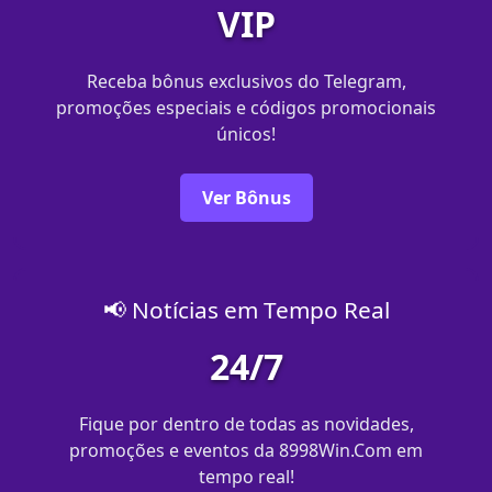
VIP
Receba bônus exclusivos do Telegram,
promoções especiais e códigos promocionais
únicos!
Ver Bônus
📢 Notícias em Tempo Real
24/7
Fique por dentro de todas as novidades,
promoções e eventos da 8998Win.Com em
tempo real!