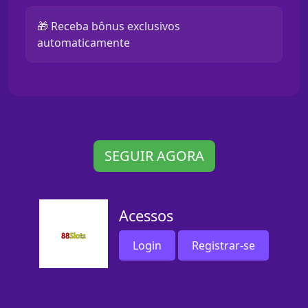
🎁 Receba bônus exclusivos
automaticamente
SEGUIR AGORA
Acessos
Login
Registrar-se