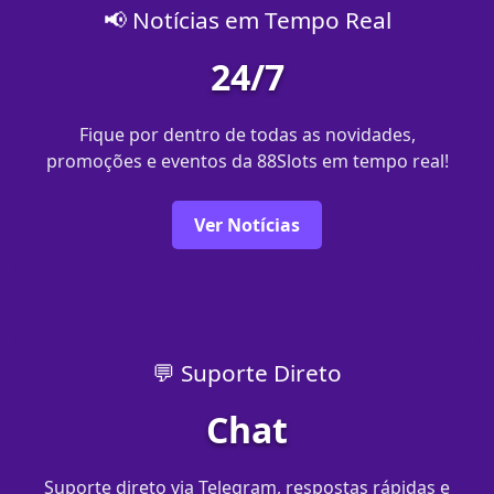
📢 Notícias em Tempo Real
24/7
Fique por dentro de todas as novidades,
promoções e eventos da 88Slots em tempo real!
Ver Notícias
💬 Suporte Direto
Chat
Suporte direto via Telegram, respostas rápidas e