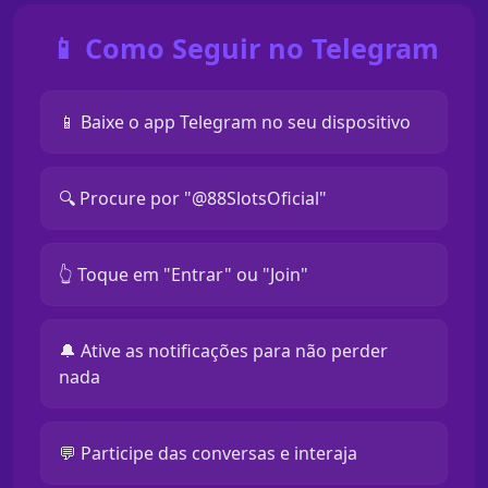
📱 Como Seguir no Telegram
📱 Baixe o app Telegram no seu dispositivo
🔍 Procure por "@88SlotsOficial"
👆 Toque em "Entrar" ou "Join"
🔔 Ative as notificações para não perder
nada
💬 Participe das conversas e interaja