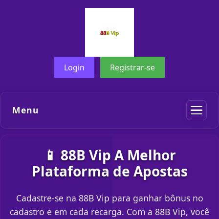
Login
Registrar-se
Menu
📱 88B Vip A Melhor
Plataforma de Apostas
Cadastre-se na 88B Vip para ganhar bônus no
cadastro e em cada recarga. Com a 88B Vip, você