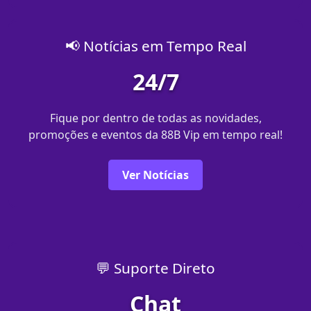
📢 Notícias em Tempo Real
24/7
Fique por dentro de todas as novidades,
promoções e eventos da 88B Vip em tempo real!
Ver Notícias
💬 Suporte Direto
Chat