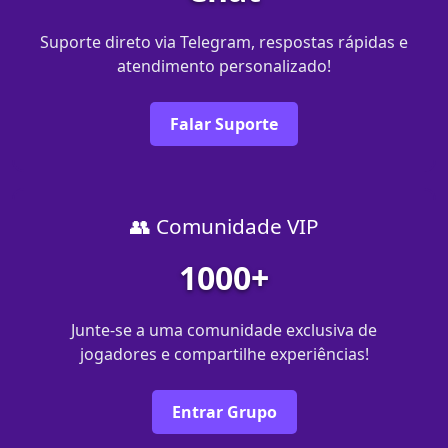
Suporte direto via Telegram, respostas rápidas e
atendimento personalizado!
Falar Suporte
👥 Comunidade VIP
1000+
Junte-se a uma comunidade exclusiva de
jogadores e compartilhe experiências!
Entrar Grupo