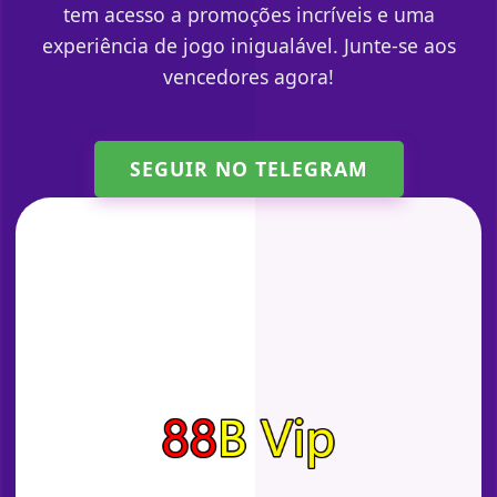
tem acesso a promoções incríveis e uma
experiência de jogo inigualável. Junte-se aos
vencedores agora!
SEGUIR NO TELEGRAM