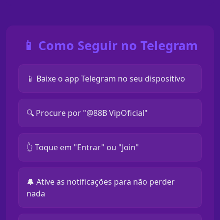
📱 Como Seguir no Telegram
📱 Baixe o app Telegram no seu dispositivo
🔍 Procure por "@88B VipOficial"
👆 Toque em "Entrar" ou "Join"
🔔 Ative as notificações para não perder
nada