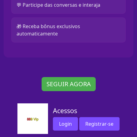
💬 Participe das conversas e interaja
🎁 Receba bônus exclusivos
automaticamente
SEGUIR AGORA
Acessos
Login
Registrar-se