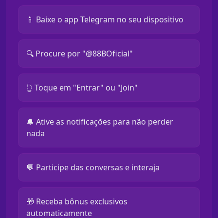
📱 Baixe o app Telegram no seu dispositivo
🔍 Procure por "@88BOficial"
👆 Toque em "Entrar" ou "Join"
🔔 Ative as notificações para não perder
nada
💬 Participe das conversas e interaja
🎁 Receba bônus exclusivos
automaticamente