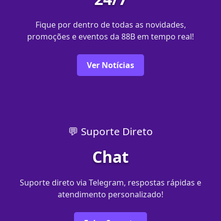
Fique por dentro de todas as novidades,
promoções e eventos da 88B em tempo real!
Ver Notícias
💬 Suporte Direto
Chat
Suporte direto via Telegram, respostas rápidas e
atendimento personalizado!