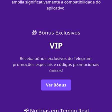
amplia significativamente a compatibilidade do
aplicativo.
🎁 Bônus Exclusivos
VIP
Receba bônus exclusivos do Telegram,
promoções especiais e códigos promocionais
únicos!
Ver Bônus
📢 Notícias em Tempo Real