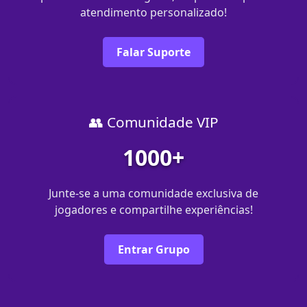
atendimento personalizado!
Falar Suporte
👥 Comunidade VIP
1000+
Junte-se a uma comunidade exclusiva de
jogadores e compartilhe experiências!
Entrar Grupo