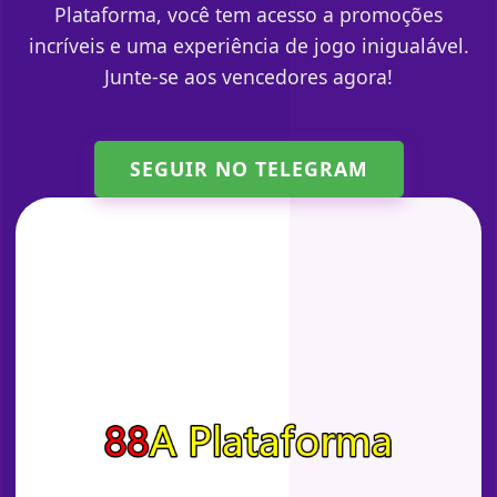
Plataforma, você tem acesso a promoções
incríveis e uma experiência de jogo inigualável.
Junte-se aos vencedores agora!
SEGUIR NO TELEGRAM