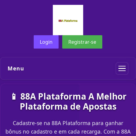
Login
Registrar-se
Menu
📱 88A Plataforma A Melhor
Plataforma de Apostas
Cadastre-se na 88A Plataforma para ganhar
bônus no cadastro e em cada recarga. Com a 88A