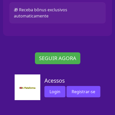
🎁 Receba bônus exclusivos
automaticamente
SEGUIR AGORA
Acessos
Login
Registrar-se