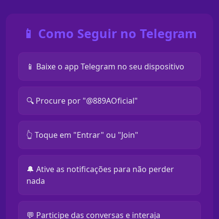
📱 Como Seguir no Telegram
📱 Baixe o app Telegram no seu dispositivo
🔍 Procure por "@889AOficial"
👆 Toque em "Entrar" ou "Join"
🔔 Ative as notificações para não perder
nada
💬 Participe das conversas e interaja