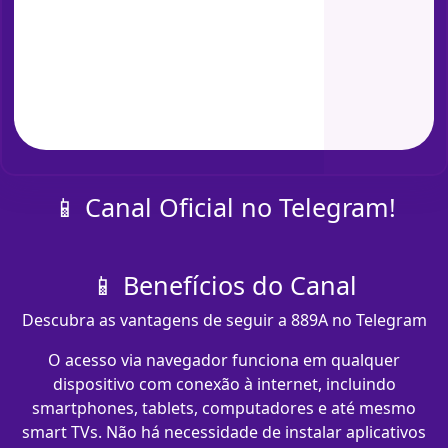
📱 Canal Oficial no Telegram!
📱 Benefícios do Canal
Descubra as vantagens de seguir a 889A no Telegram
O acesso via navegador funciona em qualquer
dispositivo com conexão à internet, incluindo
smartphones, tablets, computadores e até mesmo
smart TVs. Não há necessidade de instalar aplicativos