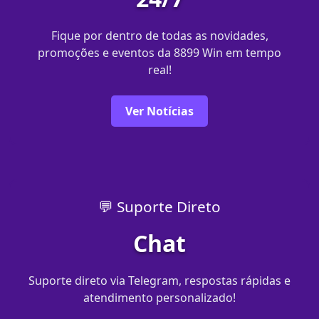
Fique por dentro de todas as novidades,
promoções e eventos da 8899 Win em tempo
real!
Ver Notícias
💬 Suporte Direto
Chat
Suporte direto via Telegram, respostas rápidas e
atendimento personalizado!