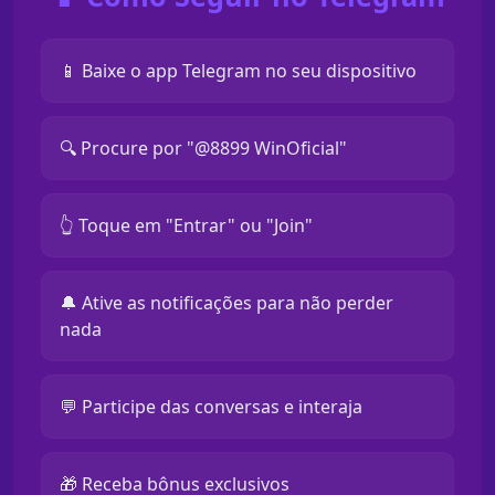
📱 Baixe o app Telegram no seu dispositivo
🔍 Procure por "@8899 WinOficial"
👆 Toque em "Entrar" ou "Join"
🔔 Ative as notificações para não perder
nada
💬 Participe das conversas e interaja
🎁 Receba bônus exclusivos