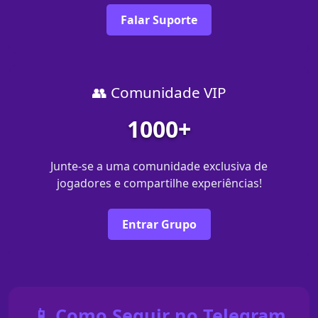
Falar Suporte
👥 Comunidade VIP
1000+
Junte-se a uma comunidade exclusiva de
jogadores e compartilhe experiências!
Entrar Grupo
📱 Como Seguir no Telegram