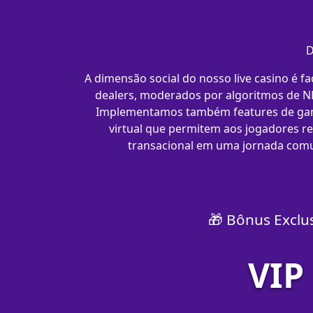
D
A dimensão social do nosso live casino é f
dealers, moderados por algoritmos de N
Implementamos também features de gamif
virtual que permitem aos jogadores re
transacional em uma jornada comun
🎁 Bônus Exclu
VIP