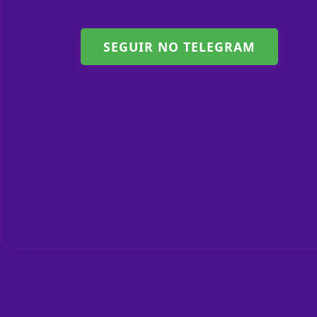
SEGUIR NO TELEGRAM