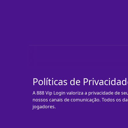
Políticas de Privacida
A 888 Vip Login valoriza a privacidade de 
nossos canais de comunicação. Todos os dad
jogadores.