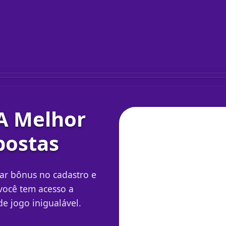
 A Melhor
postas
ar bônus no cadastro e
você tem acesso a
e jogo inigualável.