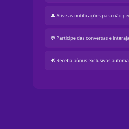
🔔 Ative as notificações para não p
💬 Participe das conversas e interaj
🎁 Receba bônus exclusivos autom