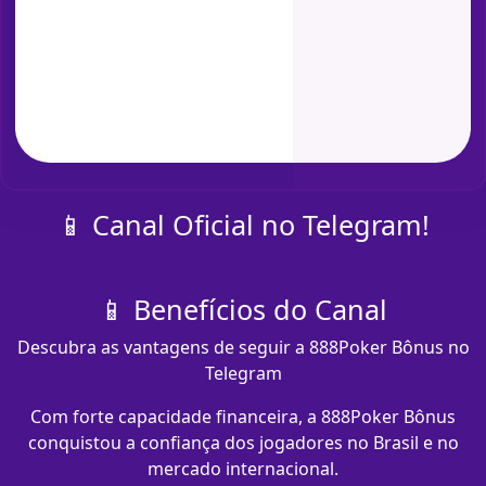
📱 Canal Oficial no Telegram!
📱 Benefícios do Canal
Descubra as vantagens de seguir a 888Poker Bônus no
Telegram
Com forte capacidade financeira, a 888Poker Bônus
conquistou a confiança dos jogadores no Brasil e no
mercado internacional.