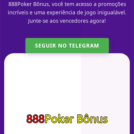
888Poker Bônus, você tem acesso a promoções
incríveis e uma experiência de jogo inigualável.
Junte-se aos vencedores agora!
SEGUIR NO TELEGRAM