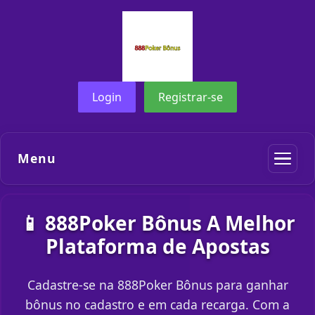
Login
Registrar-se
Menu
📱 888Poker Bônus A Melhor
Plataforma de Apostas
Cadastre-se na 888Poker Bônus para ganhar
bônus no cadastro e em cada recarga. Com a