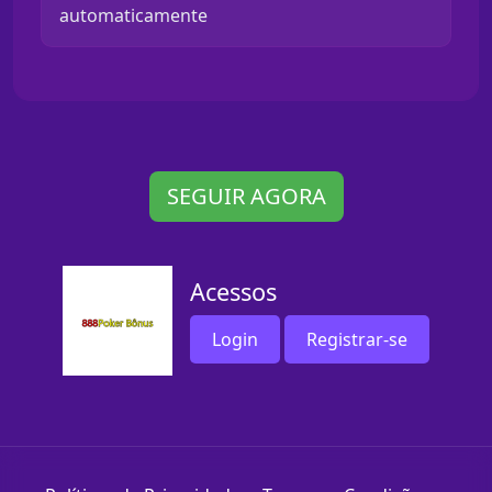
automaticamente
SEGUIR AGORA
Acessos
Login
Registrar-se