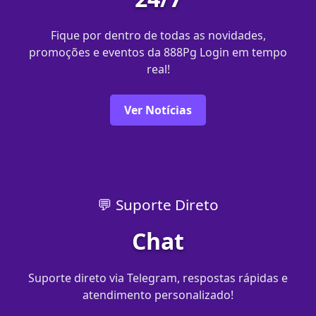
Fique por dentro de todas as novidades,
promoções e eventos da 888Pg Login em tempo
real!
Ver Notícias
💬 Suporte Direto
Chat
Suporte direto via Telegram, respostas rápidas e
atendimento personalizado!