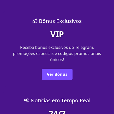
🎁 Bônus Exclusivos
VIP
Receba bônus exclusivos do Telegram,
promoções especiais e códigos promocionais
únicos!
Ver Bônus
📢 Notícias em Tempo Real
24/7