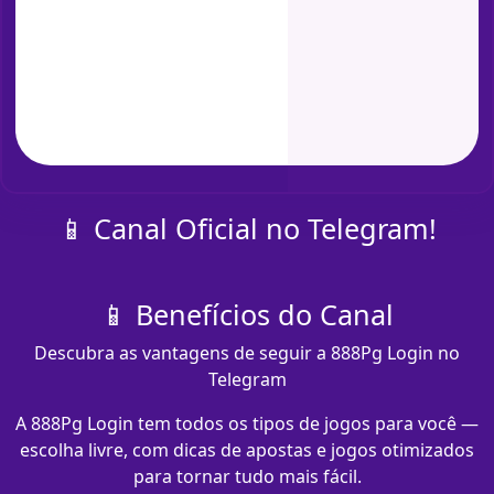
📱 Canal Oficial no Telegram!
📱 Benefícios do Canal
Descubra as vantagens de seguir a 888Pg Login no
Telegram
A 888Pg Login tem todos os tipos de jogos para você —
escolha livre, com dicas de apostas e jogos otimizados
para tornar tudo mais fácil.