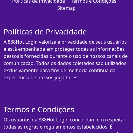
Políticas de Privacidade
Termos e Condições
Sitemap
Políticas de Privacidade
A 888Hot Login valoriza a privacidade de seus usuários
e está empenhada em proteger todas as informações
pessoais fornecidas durante o uso de nossos canais de
comunicação. Todos os dados coletados são utilizados
exclusivamente para fins de melhoria contínua da
experiência de nossos jogadores.
Termos e Condições
Os usuários da 888Hot Login concordam em respeitar
todas as regras e regulamentos estabelecidos. É