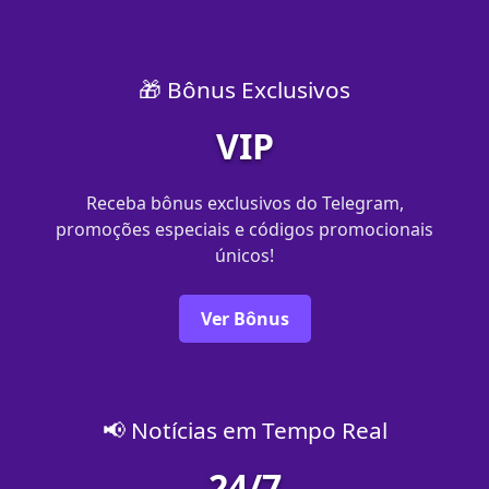
🎁 Bônus Exclusivos
VIP
Receba bônus exclusivos do Telegram,
promoções especiais e códigos promocionais
únicos!
Ver Bônus
📢 Notícias em Tempo Real
24/7