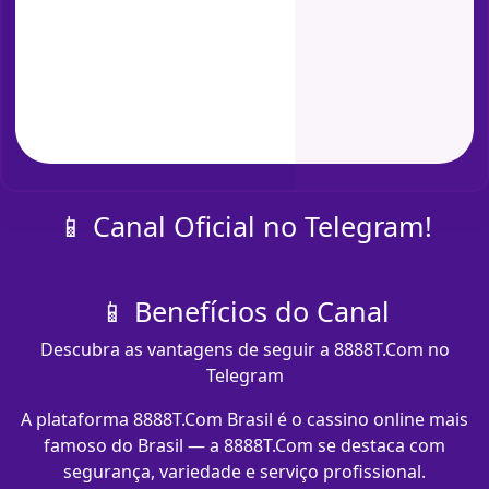
📱 Canal Oficial no Telegram!
📱 Benefícios do Canal
Descubra as vantagens de seguir a 8888T.Com no
Telegram
A plataforma 8888T.Com Brasil é o cassino online mais
famoso do Brasil — a 8888T.Com se destaca com
segurança, variedade e serviço profissional.