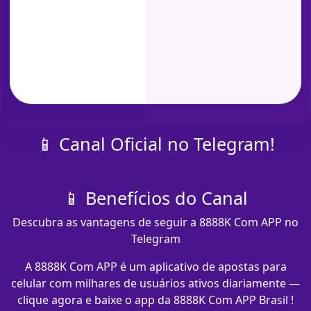
📱 Canal Oficial no Telegram!
📱 Benefícios do Canal
Descubra as vantagens de seguir a 8888K Com APP no
Telegram
A 8888K Com APP é um aplicativo de apostas para
celular com milhares de usuários ativos diariamente —
clique agora e baixe o app da 8888K Com APP Brasil !