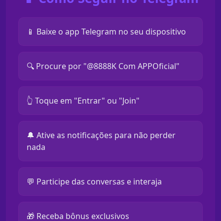
📱 Baixe o app Telegram no seu dispositivo
🔍 Procure por "@8888K Com APPOficial"
👆 Toque em "Entrar" ou "Join"
🔔 Ative as notificações para não perder
nada
💬 Participe das conversas e interaja
🎁 Receba bônus exclusivos