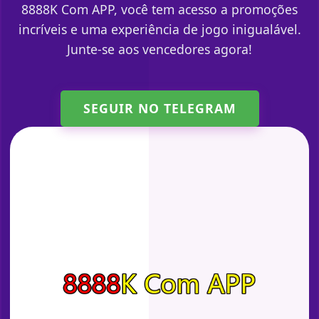
8888K Com APP, você tem acesso a promoções
incríveis e uma experiência de jogo inigualável.
Junte-se aos vencedores agora!
SEGUIR NO TELEGRAM