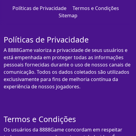
Políticas de Privacidade
Termos e Condições
Sitemap
Políticas de Privacidade
A 8888Game valoriza a privacidade de seus usuários e
está empenhada em proteger todas as informações
pessoais fornecidas durante o uso de nossos canais de
comunicação. Todos os dados coletados são utilizados
exclusivamente para fins de melhoria contínua da
experiência de nossos jogadores.
Termos e Condições
Os usuários da 8888Game concordam em respeitar