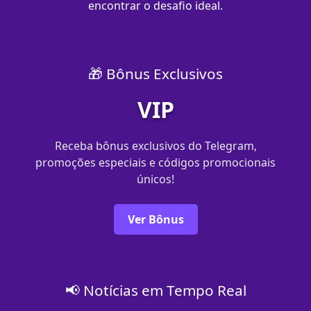
encontrar o desafio ideal.
🎁 Bônus Exclusivos
VIP
Receba bônus exclusivos do Telegram,
promoções especiais e códigos promocionais
únicos!
Ver Bônus
📢 Notícias em Tempo Real