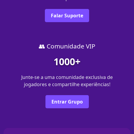
Falar Suporte
👥 Comunidade VIP
1000+
Junte-se a uma comunidade exclusiva de
jogadores e compartilhe experiências!
Entrar Grupo