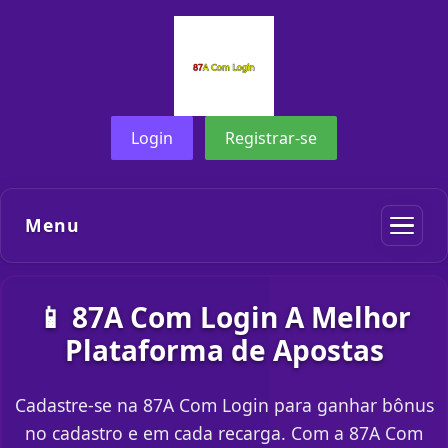
Login
Registrar-se
Menu
📱 87A Com Login A Melhor
Plataforma de Apostas
Cadastre-se na 87A Com Login para ganhar bônus
no cadastro e em cada recarga. Com a 87A Com