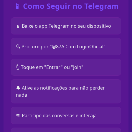
📱 Como Seguir no Telegram
📱 Baixe o app Telegram no seu dispositivo
🔍 Procure por "@87A Com LoginOficial"
👆 Toque em "Entrar" ou "Join"
🔔 Ative as notificações para não perder
nada
💬 Participe das conversas e interaja