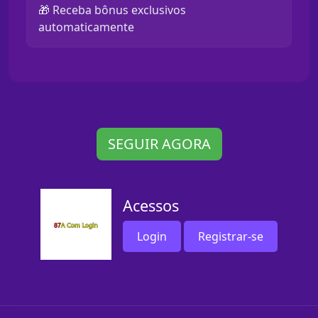
🎁 Receba bônus exclusivos
automaticamente
SEGUIR AGORA
Acessos
Login
Registrar-se