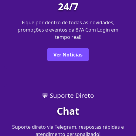
24/7
Fique por dentro de todas as novidades,
promoções e eventos da 87A Com Login em
tempo real!
Ver Notícias
💬 Suporte Direto
Chat
Suporte direto via Telegram, respostas rápidas e
atendimento personalizado!