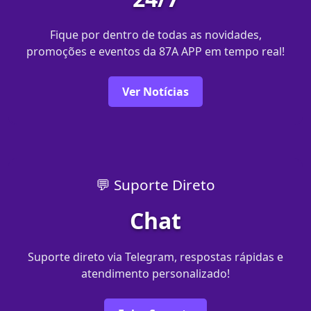
Fique por dentro de todas as novidades,
promoções e eventos da 87A APP em tempo real!
Ver Notícias
💬 Suporte Direto
Chat
Suporte direto via Telegram, respostas rápidas e
atendimento personalizado!