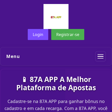
Login
Registrar-se
Menu
📱 87A APP A Melhor
Plataforma de Apostas
Cadastre-se na 87A APP para ganhar bônus no
cadastro e em cada recarga. Com a 87A APP, você