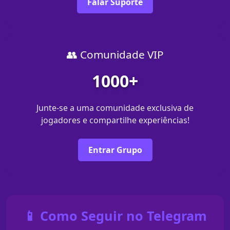
Falar Suporte
👥 Comunidade VIP
1000+
Junte-se a uma comunidade exclusiva de
jogadores e compartilhe experiências!
Entrar Grupo
📱 Como Seguir no Telegram