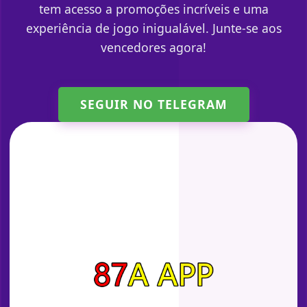
tem acesso a promoções incríveis e uma
experiência de jogo inigualável. Junte-se aos
vencedores agora!
SEGUIR NO TELEGRAM