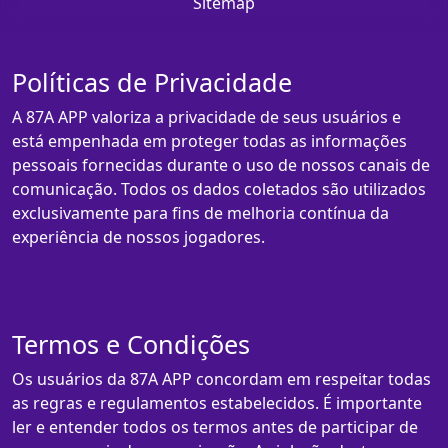
Sitemap
Políticas de Privacidade
A 87A APP valoriza a privacidade de seus usuários e
está empenhada em proteger todas as informações
pessoais fornecidas durante o uso de nossos canais de
comunicação. Todos os dados coletados são utilizados
exclusivamente para fins de melhoria contínua da
experiência de nossos jogadores.
Termos e Condições
Os usuários da 87A APP concordam em respeitar todas
as regras e regulamentos estabelecidos. É importante
ler e entender todos os termos antes de participar de