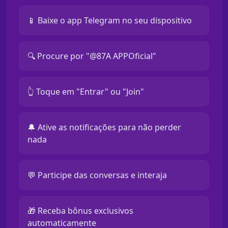
📱 Baixe o app Telegram no seu dispositivo
🔍 Procure por "@87A APPOficial"
👆 Toque em "Entrar" ou "Join"
🔔 Ative as notificações para não perder
nada
💬 Participe das conversas e interaja
🎁 Receba bônus exclusivos
automaticamente