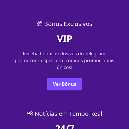
🎁 Bônus Exclusivos
VIP
Receba bônus exclusivos do Telegram,
promoções especiais e códigos promocionais
únicos!
Ver Bônus
📢 Notícias em Tempo Real
24/7