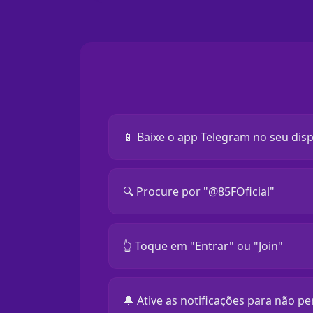
📱 Baixe o app Telegram no seu disp
🔍 Procure por "@85FOficial"
👆 Toque em "Entrar" ou "Join"
🔔 Ative as notificações para não p