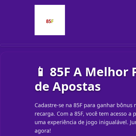
📱 85F A Melhor 
de Apostas
Cadastre-se na 85F para ganhar bônus 
recarga. Com a 85F, você tem acesso a p
uma experiência de jogo inigualável. J
agora!