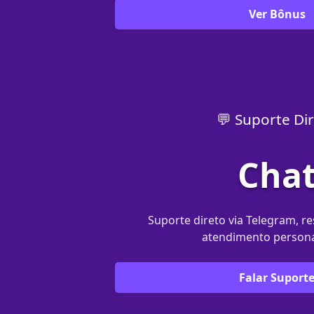
Ver Bônus
💬 Suporte Di
Cha
Suporte direto via Telegram, r
atendimento persona
Falar Suport