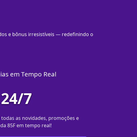
os e bônus irresistíveis — redefinindo o
cias em Tempo Real
24/7
e todas as novidades, promoções e
 da 85F em tempo real!