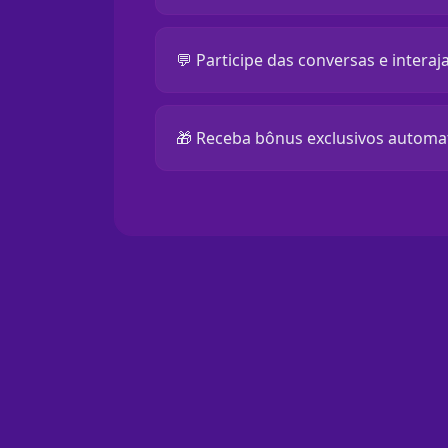
💬 Participe das conversas e interaj
🎁 Receba bônus exclusivos autom