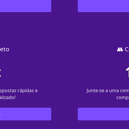
reto
👥 
t
espostas rápidas e
Junte-se a uma com
lizado!
compa
e