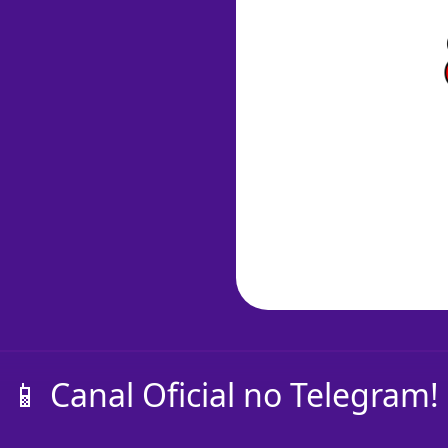
📱 Canal Oficial no Telegram!