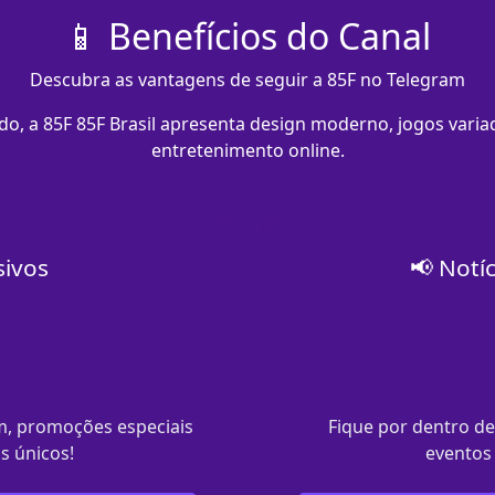
📱 Benefícios do Canal
Descubra as vantagens de seguir a 85F no Telegram
, a 85F 85F Brasil apresenta design moderno, jogos variad
entretenimento online.
sivos
📢 Notí
m, promoções especiais
Fique por dentro d
s únicos!
eventos