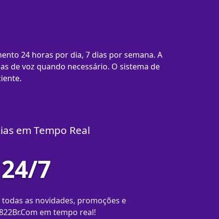
ento 24 horas por dia, 7 dias por semana. A
das de voz quando necessário. O sistema de
iente.
cias em Tempo Real
24/7
e todas as novidades, promoções e
 822Br.Com em tempo real!