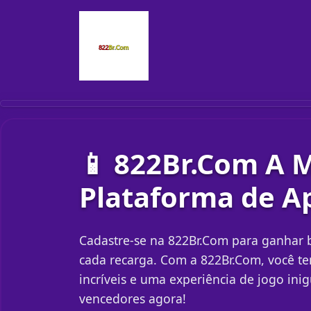
📱 822Br.Com A 
Plataforma de A
Cadastre-se na 822Br.Com para ganhar 
cada recarga. Com a 822Br.Com, você t
incríveis e uma experiência de jogo inig
vencedores agora!