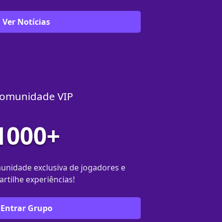
Ver Notícias
Comunidade VIP
1000+
unidade exclusiva de jogadores e
rtilhe experiências!
Entrar Grupo