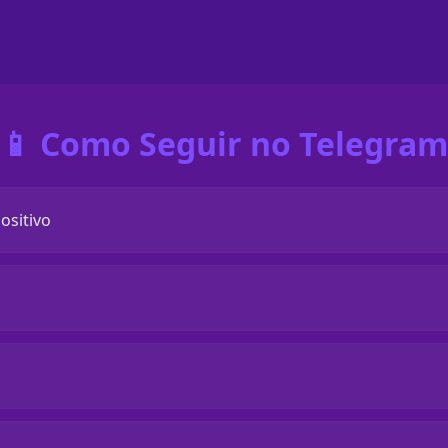
📱 Como Seguir no Telegram
ositivo