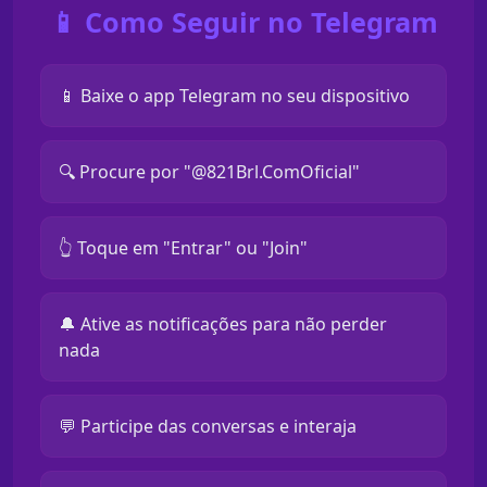
📱 Como Seguir no Telegram
📱 Baixe o app Telegram no seu dispositivo
🔍 Procure por "@821Brl.ComOficial"
👆 Toque em "Entrar" ou "Join"
🔔 Ative as notificações para não perder
nada
💬 Participe das conversas e interaja