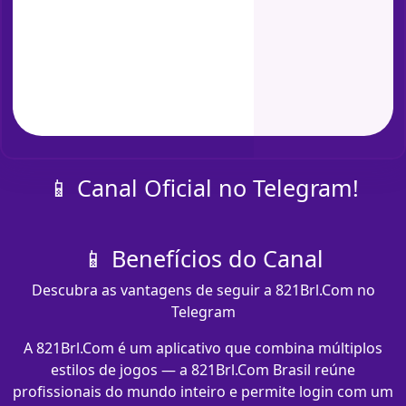
📱 Canal Oficial no Telegram!
📱 Benefícios do Canal
Descubra as vantagens de seguir a 821Brl.Com no
Telegram
A 821Brl.Com é um aplicativo que combina múltiplos
estilos de jogos — a 821Brl.Com Brasil reúne
profissionais do mundo inteiro e permite login com um