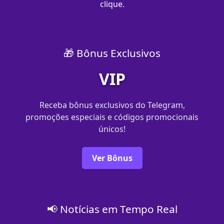
clique.
🎁 Bônus Exclusivos
VIP
Receba bônus exclusivos do Telegram,
promoções especiais e códigos promocionais
únicos!
Ver Bônus
📢 Notícias em Tempo Real