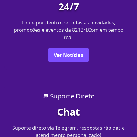
24/7
Fique por dentro de todas as novidades,
promoções e eventos da 821Brl.Com em tempo
real!
Ver Notícias
💬 Suporte Direto
Chat
Suporte direto via Telegram, respostas rápidas e
atendimento personalizado!