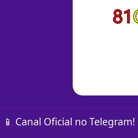
📱 Canal Oficial no Telegram!