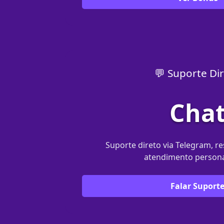
💬 Suporte Di
Cha
Suporte direto via Telegram, r
atendimento persona
Falar Suport