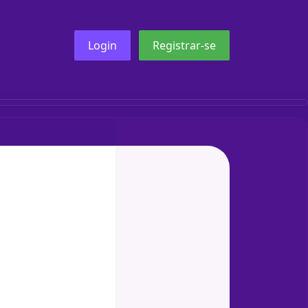
Login
Registrar-se