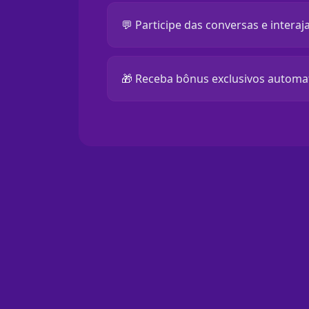
💬 Participe das conversas e interaj
🎁 Receba bônus exclusivos autom