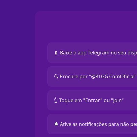
📱 Baixe o app Telegram no seu disp
🔍 Procure por "@81GG.ComOficial"
👆 Toque em "Entrar" ou "Join"
🔔 Ative as notificações para não p