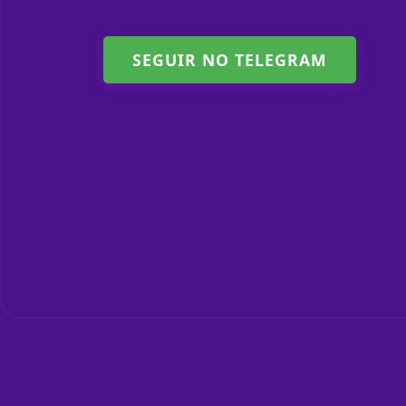
SEGUIR NO TELEGRAM