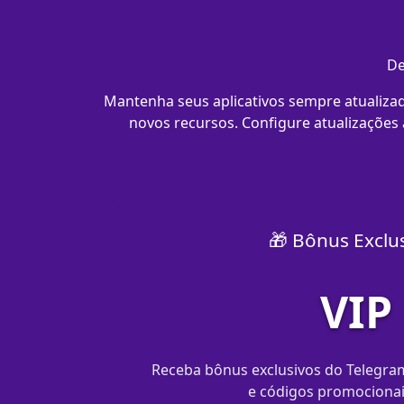
De
Mantenha seus aplicativos sempre atualiza
novos recursos. Configure atualizações
🎁 Bônus Exclu
VIP
Receba bônus exclusivos do Telegra
e códigos promocionai