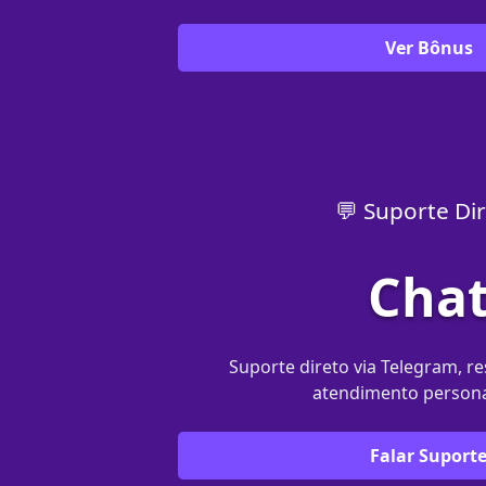
Ver Bônus
💬 Suporte Di
Cha
Suporte direto via Telegram, r
atendimento persona
Falar Suport