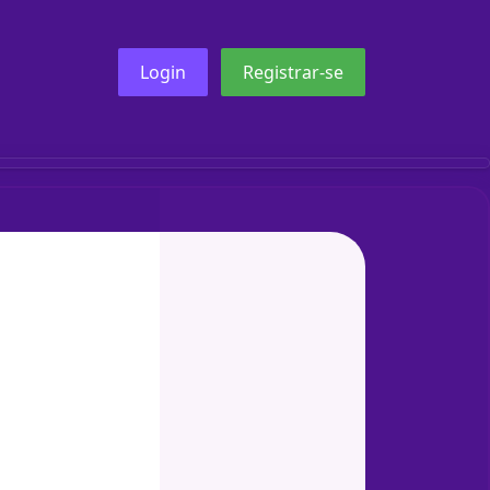
Login
Registrar-se