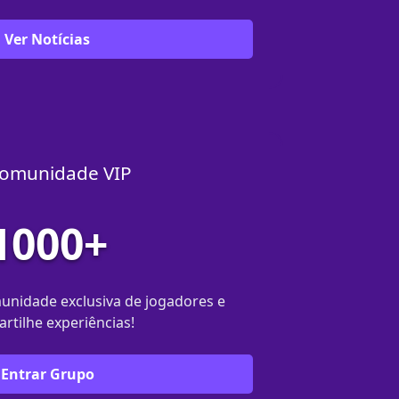
Ver Notícias
Comunidade VIP
1000+
unidade exclusiva de jogadores e
rtilhe experiências!
Entrar Grupo