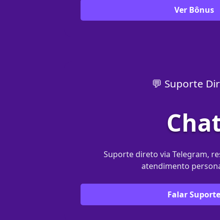
Ver Bônus
💬 Suporte Di
Cha
Suporte direto via Telegram, r
atendimento persona
Falar Suport