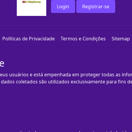
Login
Registrar-se
Políticas de Privacidade
Termos e Condições
Sitemap
de
 seus usuários e está empenhada em proteger todas as inf
dados coletados são utilizados exclusivamente para fins d