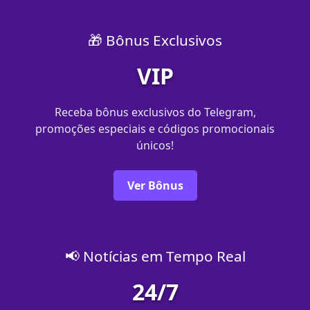
🎁 Bônus Exclusivos
VIP
Receba bônus exclusivos do Telegram,
promoções especiais e códigos promocionais
únicos!
Ver Bônus
📢 Notícias em Tempo Real
24/7