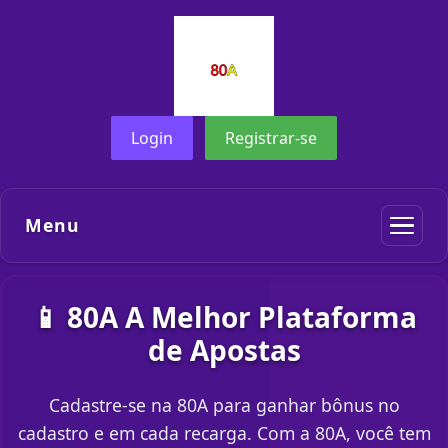
Login
Registrar-se
Menu
📱 80A A Melhor Plataforma
de Apostas
Cadastre-se na 80A para ganhar bônus no
cadastro e em cada recarga. Com a 80A, você tem