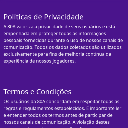
Políticas de Privacidade
A 80A valoriza a privacidade de seus usuários e está
empenhada em proteger todas as informações
pessoais fornecidas durante o uso de nossos canais de
comunicação. Todos os dados coletados são utilizados
exclusivamente para fins de melhoria contínua da
experiência de nossos jogadores.
Termos e Condições
Os usuários da 80A concordam em respeitar todas as
regras e regulamentos estabelecidos. É importante ler
e entender todos os termos antes de participar de
nossos canais de comunicação. A violação destes