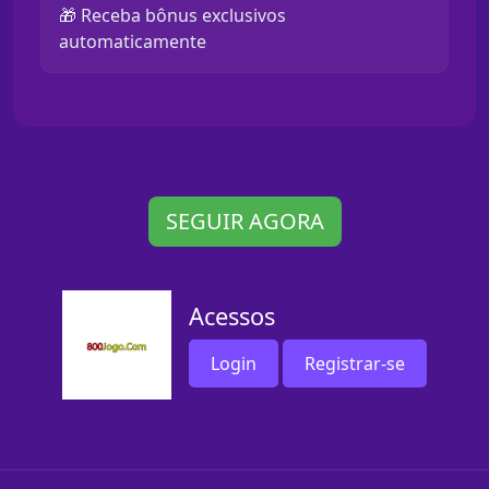
🎁 Receba bônus exclusivos
automaticamente
SEGUIR AGORA
Acessos
Login
Registrar-se