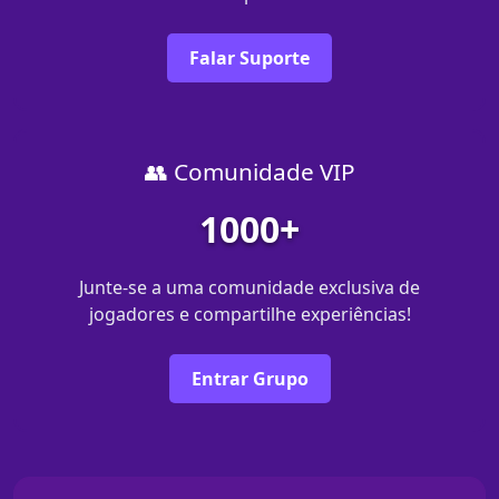
Falar Suporte
👥 Comunidade VIP
1000+
Junte-se a uma comunidade exclusiva de
jogadores e compartilhe experiências!
Entrar Grupo