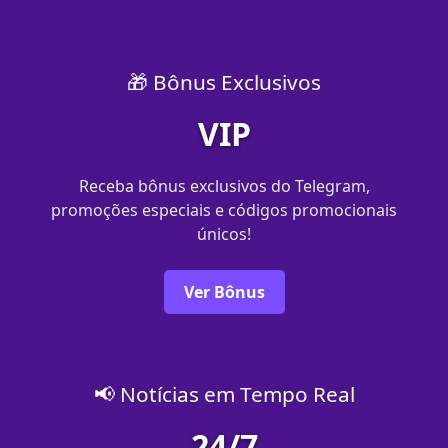
🎁 Bônus Exclusivos
VIP
Receba bônus exclusivos do Telegram,
promoções especiais e códigos promocionais
únicos!
Ver Bônus
📢 Notícias em Tempo Real
24/7