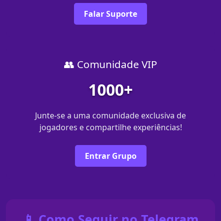
Falar Suporte
👥 Comunidade VIP
1000+
Junte-se a uma comunidade exclusiva de
jogadores e compartilhe experiências!
Entrar Grupo
📱 Como Seguir no Telegram