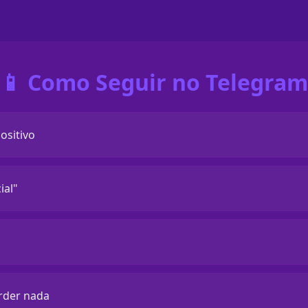
📱 Como Seguir no Telegram
ositivo
ial"
erder nada