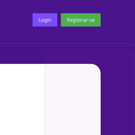
Login
Registrar-se