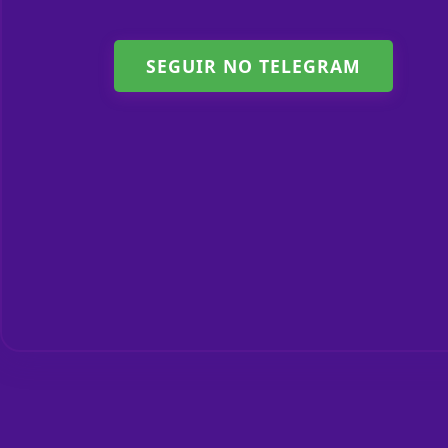
SEGUIR NO TELEGRAM