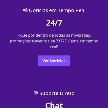
📢 Notícias em Tempo Real
24/7
Fique por dentro de todas as novidades,
promoções e eventos da 7X777 Game em tempo
real!
Ver Notícias
💬 Suporte Direto
Chat