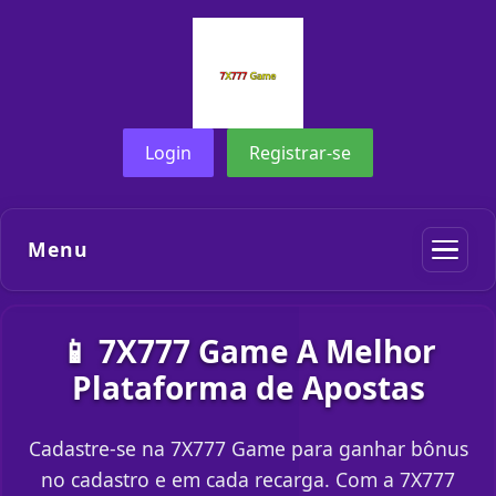
Login
Registrar-se
Menu
📱 7X777 Game A Melhor
Plataforma de Apostas
Cadastre-se na 7X777 Game para ganhar bônus
no cadastro e em cada recarga. Com a 7X777