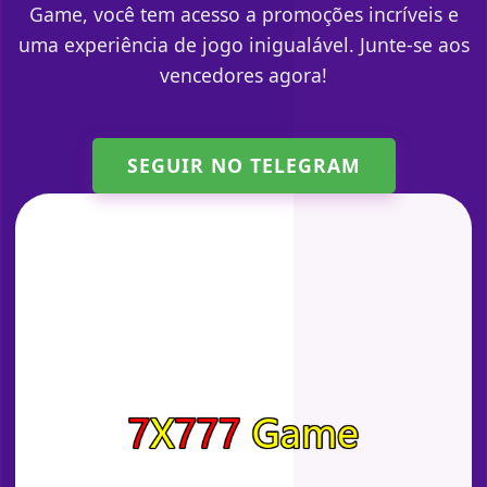
Game, você tem acesso a promoções incríveis e
uma experiência de jogo inigualável. Junte-se aos
vencedores agora!
SEGUIR NO TELEGRAM