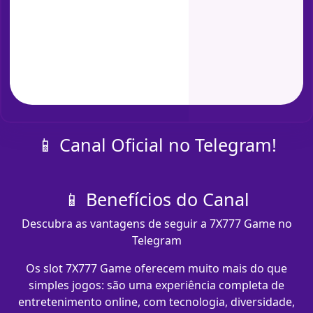
📱 Canal Oficial no Telegram!
📱 Benefícios do Canal
Descubra as vantagens de seguir a 7X777 Game no
Telegram
Os slot 7X777 Game oferecem muito mais do que
simples jogos: são uma experiência completa de
entretenimento online, com tecnologia, diversidade,