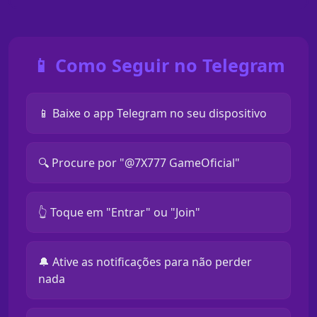
📱 Como Seguir no Telegram
📱 Baixe o app Telegram no seu dispositivo
🔍 Procure por "@7X777 GameOficial"
👆 Toque em "Entrar" ou "Join"
🔔 Ative as notificações para não perder
nada