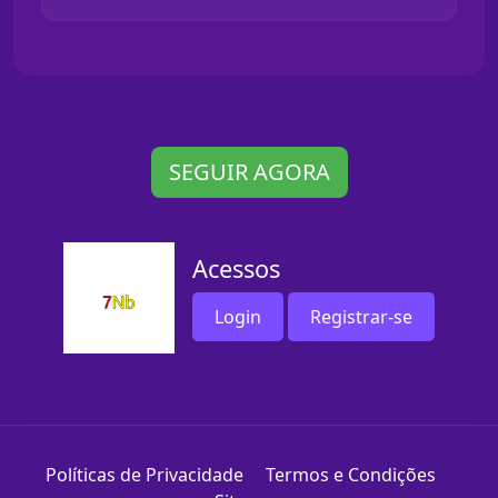
SEGUIR AGORA
Acessos
Login
Registrar-se
Políticas de Privacidade
Termos e Condições