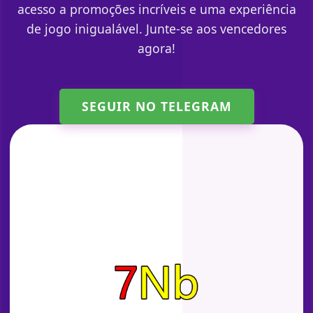
acesso a promoções incríveis e uma experiência
de jogo inigualável. Junte-se aos vencedores
agora!
SEGUIR NO TELEGRAM