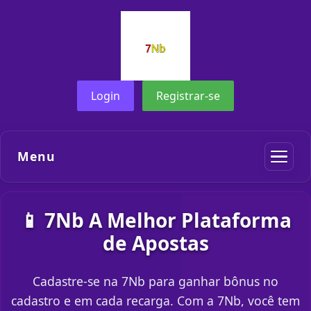
Login
Registrar-se
Menu
📱 7Nb A Melhor Plataforma
de Apostas
Cadastre-se na 7Nb para ganhar bônus no
cadastro e em cada recarga. Com a 7Nb, você tem