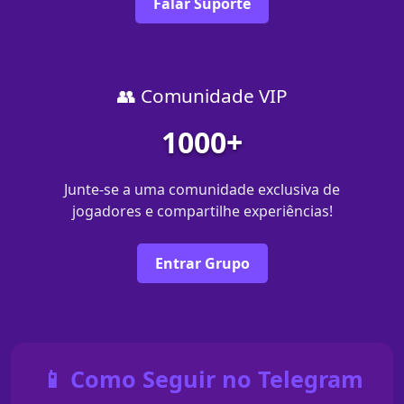
Falar Suporte
👥 Comunidade VIP
1000+
Junte-se a uma comunidade exclusiva de
jogadores e compartilhe experiências!
Entrar Grupo
📱 Como Seguir no Telegram