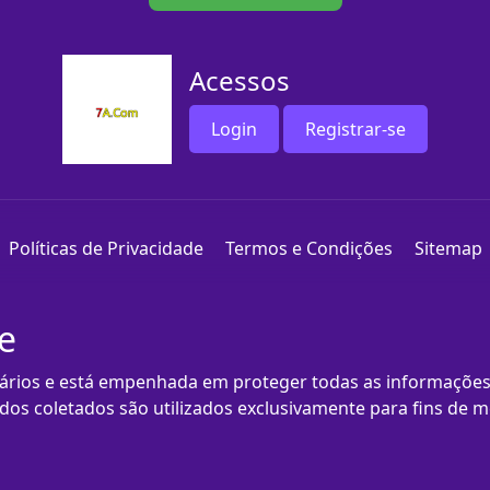
Acessos
Login
Registrar-se
Políticas de Privacidade
Termos e Condições
Sitemap
de
uários e está empenhada em proteger todas as informações
os coletados são utilizados exclusivamente para fins de m