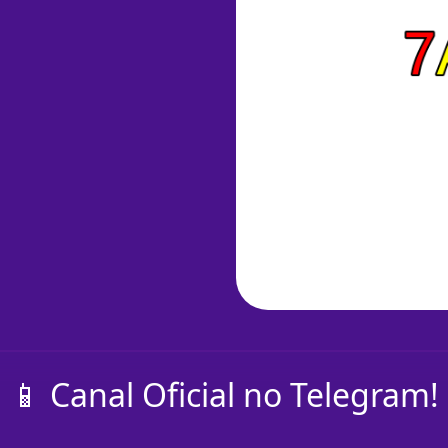
📱 Canal Oficial no Telegram!