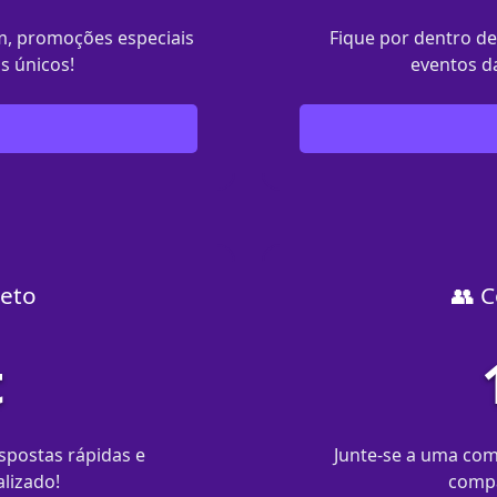
m, promoções especiais
Fique por dentro d
s únicos!
eventos d
reto
👥 
t
espostas rápidas e
Junte-se a uma com
lizado!
compa