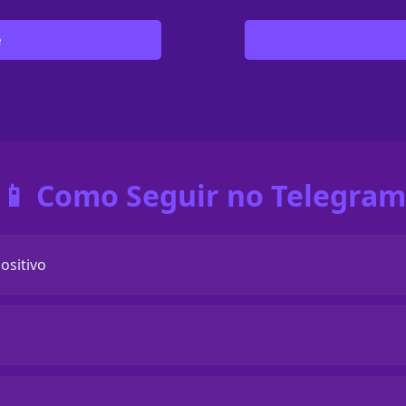
e
📱 Como Seguir no Telegram
ositivo