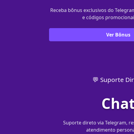
Receba bônus exclusivos do Telegra
e códigos promocionai
Ver Bônus
💬 Suporte Di
Cha
Suporte direto via Telegram, r
atendimento persona