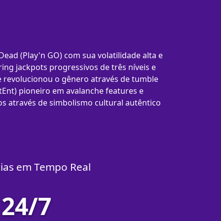
ead (Play'n GO) com sua volatilidade alta e
ng jackpots progressivos de três níveis e
 revolucionou o gênero através de tumble
tEnt) pioneiro em avalanche features e
os através de simbolismo cultural autêntico
cias em Tempo Real
24/7