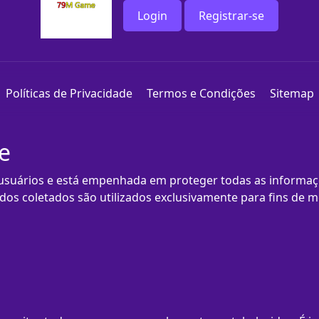
Login
Registrar-se
Políticas de Privacidade
Termos e Condições
Sitemap
de
 usuários e está empenhada em proteger todas as informaç
os coletados são utilizados exclusivamente para fins de m