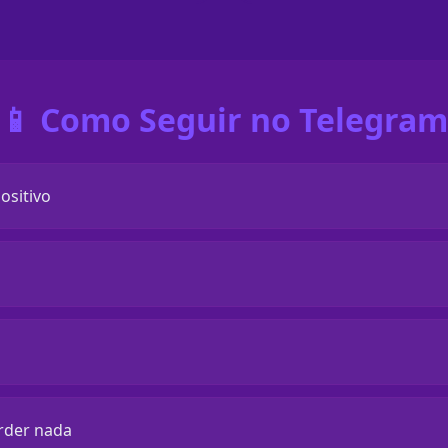
📱 Como Seguir no Telegram
ositivo
"
erder nada