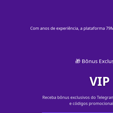
Com anos de experiência, a plataforma 79
🎁 Bônus Exclu
VIP
Receba bônus exclusivos do Telegra
e códigos promocionai