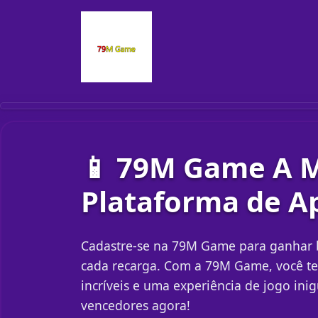
📱 79M Game A 
Plataforma de A
Cadastre-se na 79M Game para ganhar 
cada recarga. Com a 79M Game, você t
incríveis e uma experiência de jogo inig
vencedores agora!