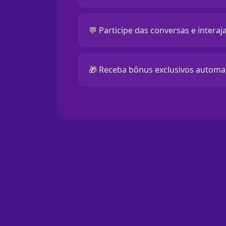
💬 Participe das conversas e interaj
🎁 Receba bônus exclusivos autom