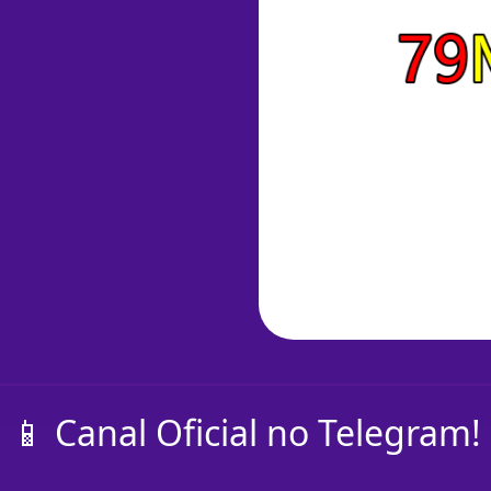
📱 Canal Oficial no Telegram!