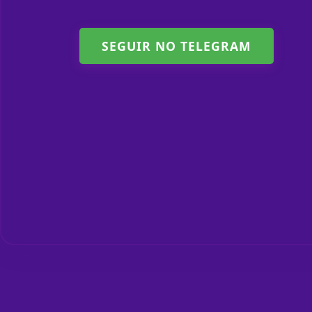
SEGUIR NO TELEGRAM