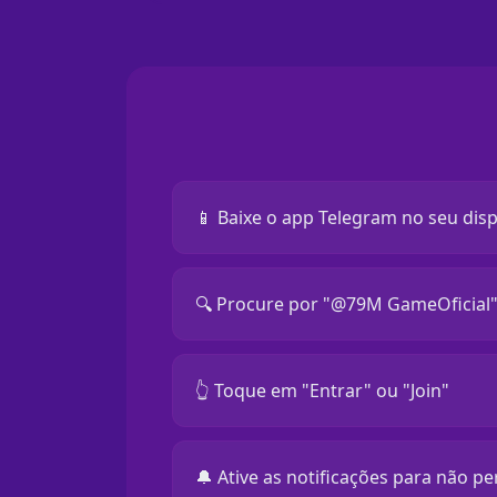
📱 Baixe o app Telegram no seu disp
🔍 Procure por "@79M GameOficial
👆 Toque em "Entrar" ou "Join"
🔔 Ative as notificações para não p