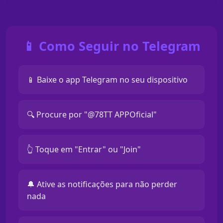
📱 Como Seguir no Telegram
📱 Baixe o app Telegram no seu dispositivo
🔍 Procure por "@78TT APPOficial"
👆 Toque em "Entrar" ou "Join"
🔔 Ative as notificações para não perder
nada