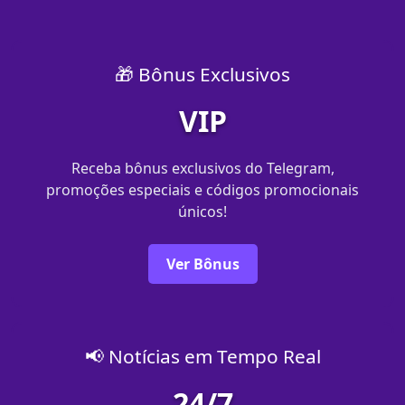
🎁 Bônus Exclusivos
VIP
Receba bônus exclusivos do Telegram,
promoções especiais e códigos promocionais
únicos!
Ver Bônus
📢 Notícias em Tempo Real
24/7