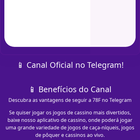
📱 Canal Oficial no Telegram!
📱 Benefícios do Canal
Descubra as vantagens de seguir a 78F no Telegram
Se quiser jogar os jogos de cassino mais divertidos,
baixe nosso aplicativo de cassino, onde poderá jogar
uma grande variedade de jogos de caça-níqueis, jogos
de pôquer e cassinos ao vivo.