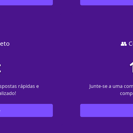
reto
👥 
t
espostas rápidas e
Junte-se a uma com
lizado!
compa
e