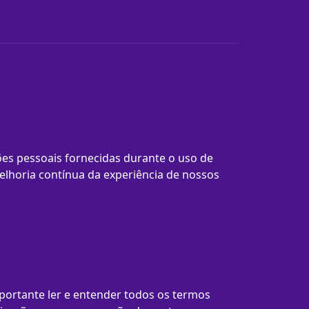
ões pessoais fornecidas durante o uso de
elhoria contínua da experiência de nossos
portante ler e entender todos os termos