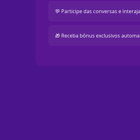
💬 Participe das conversas e interaj
🎁 Receba bônus exclusivos autom