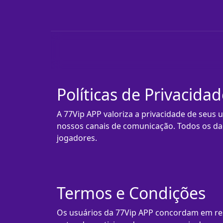
Políticas de Privacida
A 77Vip APP valoriza a privacidade de seus
nossos canais de comunicação. Todos os dad
jogadores.
Termos e Condições
Os usuários da 77Vip APP concordam em resp