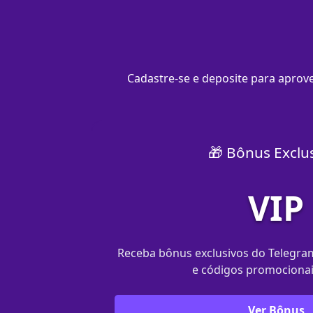
Cadastre-se e deposite para aprove
🎁 Bônus Exclu
VIP
Receba bônus exclusivos do Telegra
e códigos promocionai
Ver Bônus