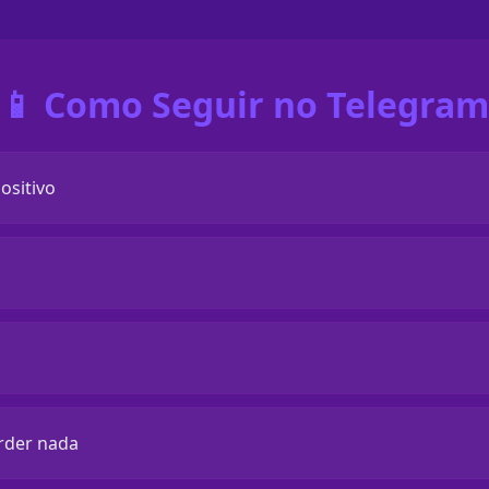
📱 Como Seguir no Telegram
ositivo
erder nada